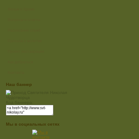
Фильм о Храме
Вопросы и ответы
Расписание служб
Просьба о молитве
Проект реставрации
Как добраться
Контакты
Наш баннер
Код баннера:
Мы в социальных сетях