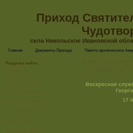
Приход Святите
Чудотво
села Никольское Ивановской обла
Главная
Документы Прихода
Памяти архиепископа Амв
«
Чаепитие после празднич
Разделы сайта
Нико
Праздничная служба в П
Главная
Жизнь на приходе
Воскресная служ
Георг
Социальное служение
17 а
Житие святого Николая
История Храма
Ковчег Храма
Фотографии Храма