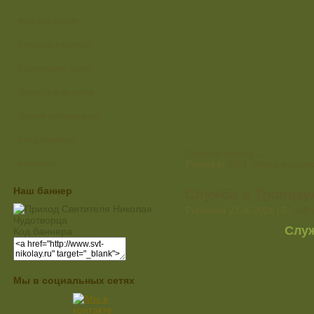
Фильм о Храме
Вопросы и ответы
Расписание служб
Просьба о молитве
Проект реставрации
Как добраться
Continue reading
→
Контакты
Posted in
2024
,
Жизнь на при
Наш баннер
Служба в Троицку
Published
23.06.2024
|
By
Adm
Служ
Код баннера:
Мы в социальных сетях