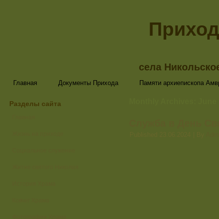
Приход
села Никольско
Главная
Документы Прихода
Памяти архиепископа Амв
Monthly Archives:
June
Разделы сайта
Главная
Служба в День Св
Жизнь на приходе
Published
23.06.2024
|
By
Adm
Социальное служение
Житие святого Николая
История Храма
Ковчег Храма
Фотографии Храма