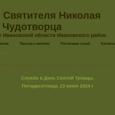
 Святителя Николая
Чудотворца
е Ивановской области Ивановского район
росия
Просьба о молитве
Расписание служб
Контакт
 2024
ятой Троицы. Пятидесятница. 23 июня 2024 г
in
Служба в День Святой Троицы.
Пятидесятница. 23 июня 2024 г