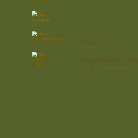
Continue reading
→
Posted in
2024
,
Жизнь на при
Праздничная служ
Published
13.06.2024
|
By
Adm